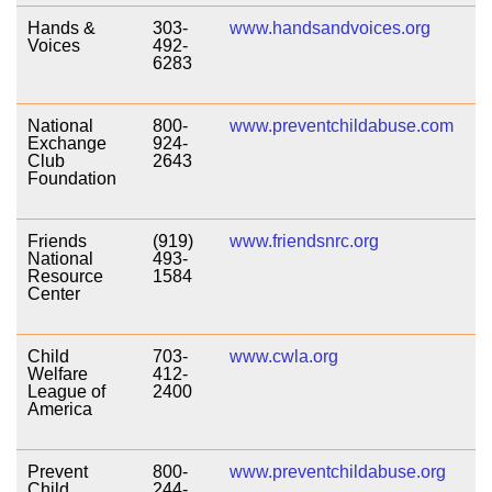
Hands &
303-
www.handsandvoices.org
Voices
492-
6283
National
800-
www.preventchildabuse.com
Exchange
924-
Club
2643
Foundation
Friends
(919)
www.friendsnrc.org
National
493-
Resource
1584
Center
Child
703-
www.cwla.org
Welfare
412-
League of
2400
America
Prevent
800-
www.preventchildabuse.org
Child
244-